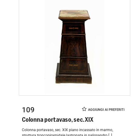
109
Colonna portavaso, sec. XIX
Colonna portavaso, sec. XIX piano incassato in marmo,
struttura troncopiramidale lastronata in palissandro [..]