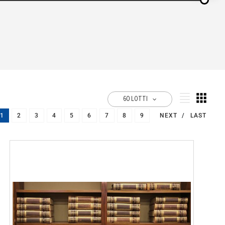
60 LOTTI
1
2
3
4
5
6
7
8
9
NEXT
LAST