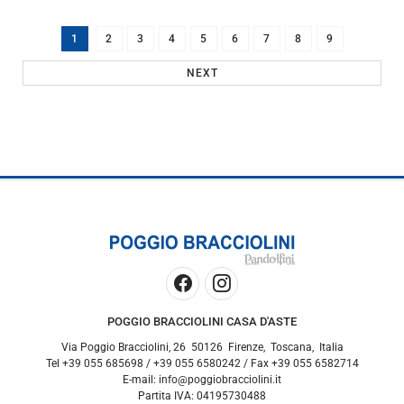
1
2
3
4
5
6
7
8
9
NEXT
POGGIO BRACCIOLINI CASA D'ASTE
Via Poggio Bracciolini, 26
50126
Firenze
,
Toscana
,
Italia
Tel
+39 055 685698
/
+39 055 6580242
/ Fax
+39 055 6582714
E-mail:
info@poggiobracciolini.it
Partita IVA:
04195730488