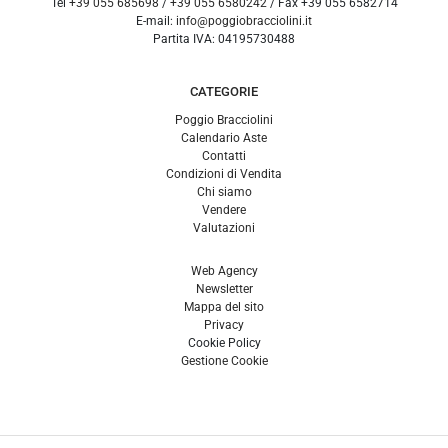
Tel
+39 055 685698
/
+39 055 6580242
/ Fax
+39 055 6582714
E-mail:
info@poggiobracciolini.it
Partita IVA:
04195730488
CATEGORIE
Poggio Bracciolini
Calendario Aste
Contatti
Condizioni di Vendita
Chi siamo
Vendere
Valutazioni
Web Agency
Newsletter
Mappa del sito
Privacy
Cookie Policy
Gestione Cookie