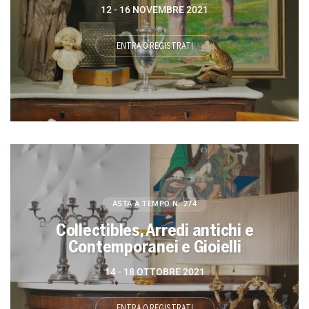
12 -
16 NOVEMBRE 2021
ENTRA O REGISTRATI
ASTA A TEMPO
N. 274
Collectibles, Arredi antichi e
Contemporanei e Gioielli
14 -
18 OTTOBRE 2021
ENTRA O REGISTRATI