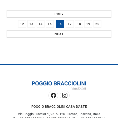
PREV
12
13
14
15
16
17
18
19
20
NEXT
POGGIO BRACCIOLINI CASA D'ASTE
Via Poggio Bracciolini, 26
50126
Firenze
,
Toscana
,
Italia