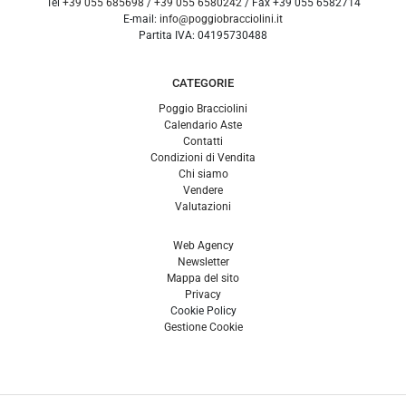
Tel
+39 055 685698
/
+39 055 6580242
/ Fax
+39 055 6582714
E-mail:
info@poggiobracciolini.it
Partita IVA:
04195730488
CATEGORIE
Poggio Bracciolini
Calendario Aste
Contatti
Condizioni di Vendita
Chi siamo
Vendere
Valutazioni
Web Agency
Newsletter
Mappa del sito
Privacy
Cookie Policy
Gestione Cookie