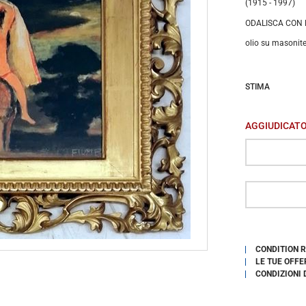
(1915 - 1997)
ODALISCA CON F
olio su masonit
STIMA
AGGIUDICAT
CONDITION 
LE TUE OFFE
CONDIZIONI 