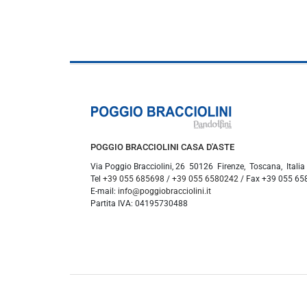
POGGIO BRACCIOLINI CASA D'ASTE
Via Poggio Bracciolini, 26
50126
Firenze
,
Toscana
,
Italia
Tel
+39 055 685698
/
+39 055 6580242
/ Fax
+39 055 65
E-mail:
info@poggiobracciolini.it
Partita IVA:
04195730488