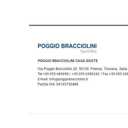
POGGIO BRACCIOLINI CASA D'ASTE
Via Poggio Bracciolini, 26
50126
Firenze
,
Toscana
,
Italia
Tel
+39 055 685698
/
+39 055 6580242
/ Fax
+39 055 65
E-mail:
info@poggiobracciolini.it
Partita IVA:
04195730488