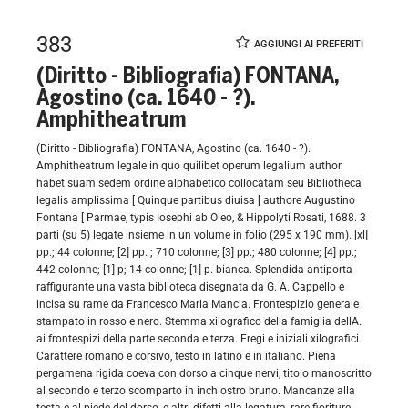
383
(Diritto - Bibliografia) FONTANA,
Agostino (ca. 1640 - ?).
Amphitheatrum
(Diritto - Bibliografia) FONTANA, Agostino (ca. 1640 - ?).
Amphitheatrum legale in quo quilibet operum legalium author
habet suam sedem ordine alphabetico collocatam seu Bibliotheca
legalis amplissima [ Quinque partibus diuisa [ authore Augustino
Fontana [ Parmae, typis Iosephi ab Oleo, & Hippolyti Rosati, 1688. 3
parti (su 5) legate insieme in un volume in folio (295 x 190 mm). [xl]
pp.; 44 colonne; [2] pp. ; 710 colonne; [3] pp.; 480 colonne; [4] pp.;
442 colonne; [1] p; 14 colonne; [1] p. bianca. Splendida antiporta
raffigurante una vasta biblioteca disegnata da G. A. Cappello e
incisa su rame da Francesco Maria Mancia. Frontespizio generale
stampato in rosso e nero. Stemma xilografico della famiglia dellA.
ai frontespizi della parte seconda e terza. Fregi e iniziali xilografici.
Carattere romano e corsivo, testo in latino e in italiano. Piena
pergamena rigida coeva con dorso a cinque nervi, titolo manoscritto
al secondo e terzo scomparto in inchiostro bruno. Mancanze alla
testa e al piede del dorso, e altri difetti alla legatura, rare fioriture