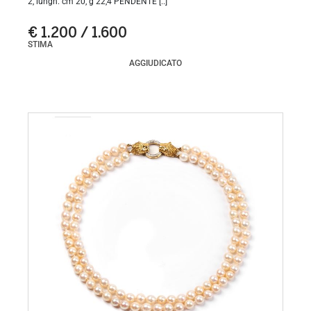
2, lungh. cm 20, g 22,4 PENDENTE [..]
€ 1.200 / 1.600
STIMA
AGGIUDICATO