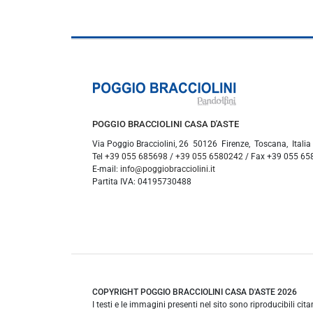
POGGIO BRACCIOLINI CASA D'ASTE
Via Poggio Bracciolini, 26
50126
Firenze
,
Toscana
,
Italia
Tel
+39 055 685698
/
+39 055 6580242
/ Fax
+39 055 65
E-mail:
info@poggiobracciolini.it
Partita IVA:
04195730488
COPYRIGHT POGGIO BRACCIOLINI CASA D'ASTE 2026
I testi e le immagini presenti nel sito sono riproducibili cit