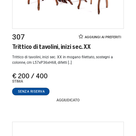
307
Trittico di tavolini, inizi sec. XX
Trittico di tavolini, inizi sec. XX in mogano filettato, sostegni a
colonne, cm L57xP36xH68, difetti [..]
€ 200 / 400
STIMA
AGGIUDICATO