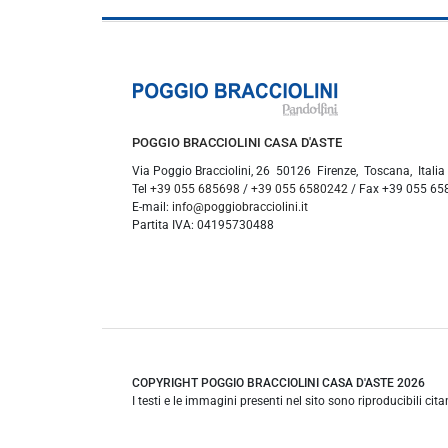
POGGIO BRACCIOLINI CASA D'ASTE
Via Poggio Bracciolini, 26
50126
Firenze
,
Toscana
,
Italia
Tel
+39 055 685698
/
+39 055 6580242
/ Fax
+39 055 65
E-mail:
info@poggiobracciolini.it
Partita IVA:
04195730488
COPYRIGHT POGGIO BRACCIOLINI CASA D'ASTE 2026
I testi e le immagini presenti nel sito sono riproducibili cit