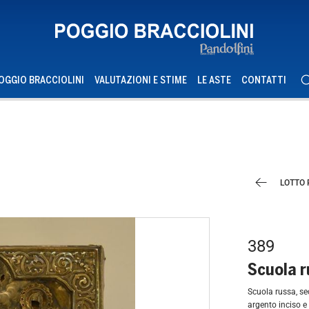
OGGIO BRACCIOLINI
VALUTAZIONI E STIME
LE ASTE
CONTATTI
LOTTO
389
Scuola r
Scuola russa, sec. XIX GESU’ E GLI APOSTOLI olio su tavola con riza in
argento inciso 