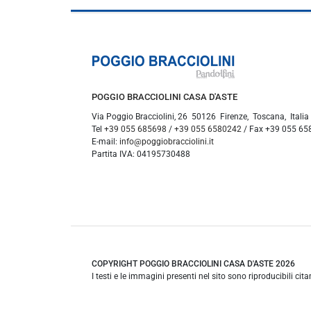
POGGIO BRACCIOLINI CASA D'ASTE
Via Poggio Bracciolini, 26
50126
Firenze
,
Toscana
,
Italia
Tel
+39 055 685698
/
+39 055 6580242
/ Fax
+39 055 65
E-mail:
info@poggiobracciolini.it
Partita IVA:
04195730488
COPYRIGHT POGGIO BRACCIOLINI CASA D'ASTE 2026
I testi e le immagini presenti nel sito sono riproducibili cit