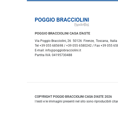
POGGIO BRACCIOLINI CASA D'ASTE
Via Poggio Bracciolini, 26
50126
Firenze
,
Toscana
,
Italia
Tel
+39 055 685698
/
+39 055 6580242
/ Fax
+39 055 65
E-mail:
info@poggiobracciolini.it
Partita IVA:
04195730488
COPYRIGHT POGGIO BRACCIOLINI CASA D'ASTE 2026
I testi e le immagini presenti nel sito sono riproducibili cit